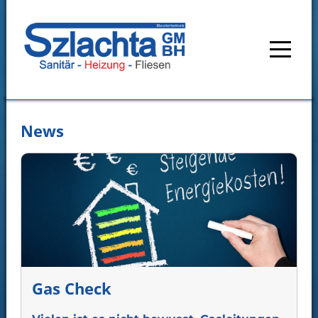
Start
News
Leistungen
Solartechnik
Heizung
Rohrbruch
Sanitär
Gas Check
Klima